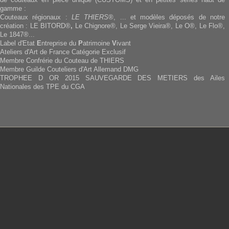
gamme :
Couteaux régionaux :
LE THIERS
®, ... et modèles déposés de notre
création : LE BITORD®
,
Le Chignore®, Le Serge Vieira®, Le O®, Le Flo®,
Le 1847®...
Label d'Etat
E
ntreprise du
P
atrimoine
V
ivant
Ateliers d'Art de France Catégorie Exclusif
Membre Confrérie du Couteau de THIERS
Membre Guilde Couteliers d'Art Allemand DMG
TROPHEE D OR 2015 SAUVEGARDE DES METIERS des Ailes
Nationales des TPE du CGA