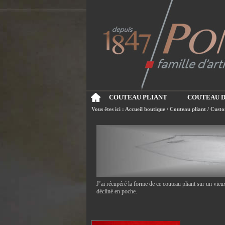
COUTEAU PLIANT
COUTEAU D
Vous êtes ici :
Accueil boutique
/
Couteau pliant
/
Custo
J’ai récupéré la forme de ce couteau pliant sur un vieu
décliné en poche.