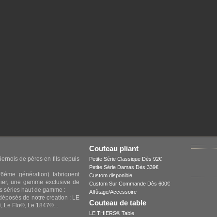
Couteau pliant
iernois de pères en fils depuis
Petite Série Classique Dès 92€
Petite Série Damas Dès 339€
6ème génération) fabriquent
Custom disponible
elier, une gamme exclusive de
Custom Sur Commande Dès 600€
s séries haut de gamme :
Affûtage/Accessoire
 déposés de notre création : LE
Couteau de table
 Le Flo®, Le 1847®...
LE THIERS® Table