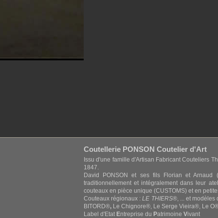
Coutellerie PONSON Coutelier d'Art
Issu d'une famille d'Artisan Fabricant Couteliers Th
1847.
David PONSON et ses fils Florian et Arnaud (
traditionnellement et intégralement dans leur at
couteaux en pièce unique (CUSTOMS) et en petite
Couteaux régionaux :
LE THIERS
®, ... et modèles
BITORD®
,
Le Chignore®, Le Serge Vieira®, Le O®,
Label d'Etat
E
ntreprise du
P
atrimoine
V
ivant