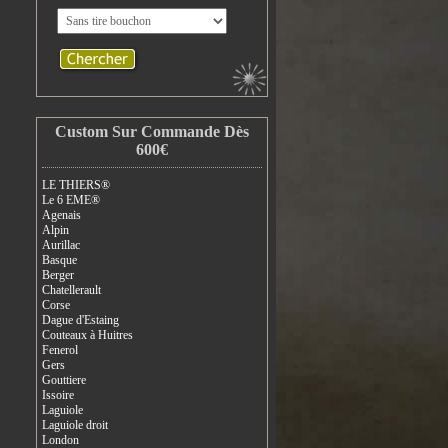
Custom Sur Commande Dès
600€
LE THIERS®
Le 6 EME®
Agenais
Alpin
Aurillac
Basque
Berger
Chatellerault
Corse
Dague d'Estaing
Couteaux à Huitres
Fenerol
Gers
Gouttiere
Issoire
Laguiole
Laguiole droit
London