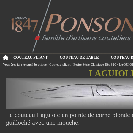
COUTEAU PLIANT
COUTEAU DE TABLE
COUTEAU D
Vous êtes ici :
Accueil boutique
/
Couteau pliant
/
Petite Série Classique Dès 92€
/
LAGUIO
LAGUIOL
Le couteau Laguiole en pointe de corne blonde o
guilloché avec une mouche.