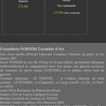
blonde
flammee
Sur commande
175.00
€
175.00
€
[Prix indicatif]
Coutellerie PONSON Coutelier d'Art
Issu d'une famille d'Artisan Fabricant Couteliers Thiernois de pères en fils
depuis 1847.
David PONSON et ses fils Florian et Arnaud (6ème génération) fabriquent
traditionnellement et intégralement dans leur atelier, une gamme exclusive
de couteaux en pièce unique (CUSTOMS) et en petites séries haut de
gamme :
Couteaux régionaux :
LE THIERS
®, ... et modèles déposés de notre
création : LE BITORD®
,
Le Chignore®, Le Serge Vieira®, Le O®, Le Flo®,
Le 1847®...
Label d'Etat
E
ntreprise du
P
atrimoine
V
ivant
Ateliers d'Art de France Catégorie Exclusif
Membre Confrérie du Couteau de THIERS
Membre Guilde Couteliers d'Art Allemand DMG