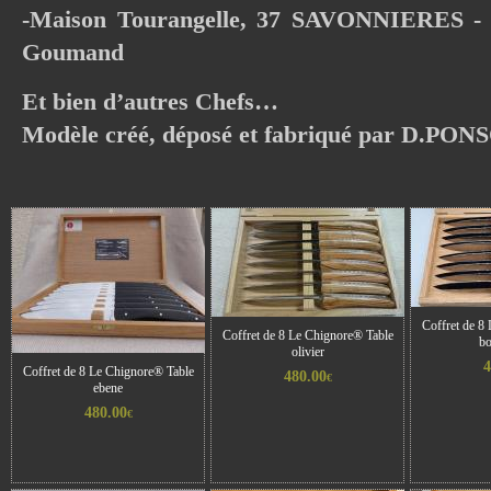
-Maison Tourangelle, 37 SAVONNIERES -
Goumand
Et bien d’autres Chefs…
Modèle créé, déposé et fabriqué par D.PO
Coffret de 8
Coffret de 8 Le Chignore® Table
bo
olivier
4
Coffret de 8 Le Chignore® Table
480.00
€
ebene
480.00
€