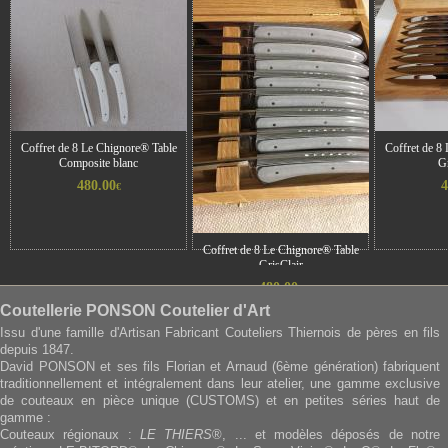
Coffret de 8 Le Chignore® Table
Coffret de 8
Composite blanc
G
480.00
4
€
Coffret de 8 Le Chignore® Table
GrisClair
480.00
€
Coutellerie PONSON Coutelier d'Art
Issu d'une famille d'Artisan Fabricant Couteliers Thiernois de pères en fils
depuis 1847.
David PONSON et ses fils Florian et Arnaud (6ème génération) fabriquent
traditionnellement et intégralement dans leur atelier, une gamme exclusive
de couteaux en pièce unique (CUSTOMS) et en petites séries haut de
gamme :
Couteaux régionaux :
LE THIERS
®, ... et modèles déposés de notre