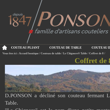
COUTEAU PLIANT
COUTEAU DE TABLE
COUTEAU D
Vous êtes ici :
Accueil boutique
/
Couteau de table
/
Le Chignore® Table
/
Coffret de 8
/
Coffret de 
D.PONSON a décliné son couteau fermant L
Table.