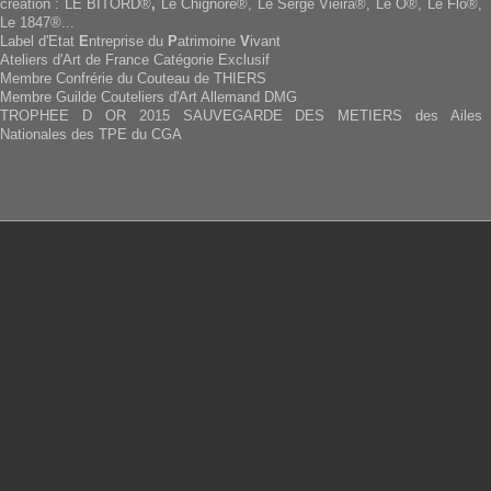
création : LE BITORD®
,
Le Chignore®, Le Serge Vieira®, Le O®, Le Flo®,
Le 1847®...
Label d'Etat
E
ntreprise du
P
atrimoine
V
ivant
Ateliers d'Art de France Catégorie Exclusif
Membre Confrérie du Couteau de THIERS
Membre Guilde Couteliers d'Art Allemand DMG
TROPHEE D OR 2015 SAUVEGARDE DES METIERS des Ailes
Nationales des TPE du CGA