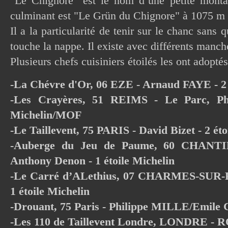
"Le Chignore" est le nom d’une petite montag
culminant est "Le Grün du Chignore" à 1075 m d
Il a la particularité de tenir sur le chanc sans 
touche la nappe. Il existe avec différents manc
Plusieurs chefs cuisiniers étoilés les ont adoptés
-La Chévre d'Or, 06 EZE - Arnaud FAYE - 2
-Les Crayères, 51 REIMS - Le Parc, Ph
Michelin/MOF
-Le Taillevent, 75 PARIS - David Bizet - 2 éto
-Auberge du Jeu de Paume, 60 CHANTIL
Anthony Denon - 1 étoile Michelin
-Le Carré d’ALethius, 07 CHARMES-SUR-
1 étoile Michelin
-Drouant, 75 Paris - Philippe MILLE/Emil
-Les 110 de Taillevent Londre, LONDRE 