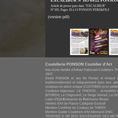
EXCALIBUR N°105 09/22 PONSO
Article de presse paru dans "EXCALIBUR"
N°105, Pages 10 à 13 PONSON PERE&FILS
(version pdf)
Coutellerie PONSON Coutelier d'Art
Issu d'une famille d'Artisan Fabricant Couteliers Th
1847.
David PONSON et ses fils Florian et Arnaud (
traditionnellement et intégralement dans leur at
couteaux en pièce unique (CUSTOMS) et en petite
Couteaux régionaux :
LE THIERS
®, ... et modèles
BITORD®
,
Le Chignore®, Le Serge Vieira®, Le O®,
Label d'Etat
E
ntreprise du
P
atrimoine
V
ivant
Ateliers d'Art de France Catégorie Exclusif
Membre Confrérie du Couteau de THIERS
Membre Guilde Couteliers d'Art Allemand DMG
TROPHEE D OR 2015 SAUVEGARDE DES METIERS