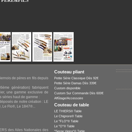
N PERE&FILS
Couteau pliant
iernois de pères en fils depuis
Petite Série Classique Dès 92€
Petite Série Damas Dès 339€
6ème génération) fabriquent
Custom disponible
elier, une gamme exclusive de
Custom Sur Commande Dès 600€
s séries haut de gamme :
Affûtage/Accessoire
 déposés de notre création : LE
Couteau de table
 Le Flo®, Le 1847®...
LE THIERS® Table
Le Chignore® Table
Le "FLO"® Table
Le "O"® Table
 des Ailes Nationales des
"Serge Vieira"® Table