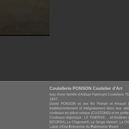
Coutellerie PONSON Coutelier d'Art
Issu d'une famille d'Artisan Fabricant Couteliers Th
1847.
David PONSON et ses fils Florian et Arnaud (
traditionnellement et intégralement dans leur at
couteaux en pièce unique (CUSTOMS) et en petite
Couteaux régionaux :
LE THIERS
®, ... et modèles
BITORD®
,
Le Chignore®, Le Serge Vieira®, Le O®,
Label d'Etat
E
ntreprise du
P
atrimoine
V
ivant