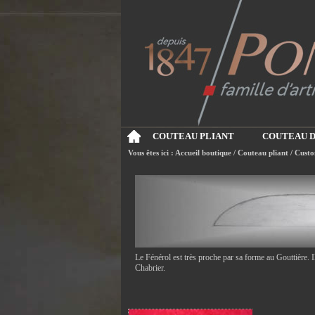
COUTEAU PLIANT
COUTEAU D
Vous êtes ici :
Accueil boutique
/
Couteau pliant
/
Custo
Le Fénérol est très proche par sa forme au Gouttière. 
Chabrier.