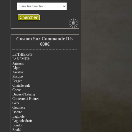
Custom Sur Commande Dès
600€
LE THIERS®
Le 6 EME®
Agenais
Alpin
Aurillac
Basque
Berger
Chatellerault
Corse
Dague d'Estaing
Couteaux à Huitres
Gers
Gouttiere
Issoire
Laguiole
Laguiole droit
London
Pradel