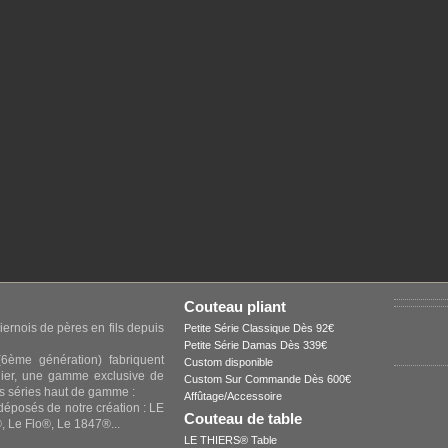
Couteau pliant
iernois de pères en fils depuis
Petite Série Classique Dès 92€
Petite Série Damas Dès 339€
6ème génération) fabriquent
Custom disponible
elier, une gamme exclusive de
Custom Sur Commande Dès 600€
s séries haut de gamme :
Affûtage/Accessoire
 déposés de notre création : LE
Couteau de table
 Le Flo®, Le 1847®...
LE THIERS® Table