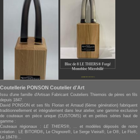
Bloc de 8 LE THIERS® Forgé
Monobloc Microbillé
120.00
€
Coutellerie PONSON Coutelier d'Art
Bloc de 6 LE THIERS® Forgé
Issu d'une famille d'Artisan Fabricant Couteliers Thiernois de pères en fils
Monobloc Microbillé
depuis 1847.
90.00
David PONSON et ses fils Florian et Arnaud (6ème génération) fabriquent
€
traditionnellement et intégralement dans leur atelier, une gamme exclusive
de couteaux en pièce unique (CUSTOMS) et en petites séries haut de
gamme :
Couteaux régionaux :
LE THIERS
®, ... et modèles déposés de notre
création : LE BITORD®
,
Le Chignore®, Le Serge Vieira®, Le O®, Le Flo®,
Le 1847®...