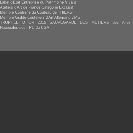
Label d'Etat
E
ntreprise du
P
atrimoine
V
ivant
Ateliers d'Art de France Catégorie Exclusif
Membre Confrérie du Couteau de THIERS
Membre Guilde Couteliers d'Art Allemand DMG
TROPHEE D OR 2015 SAUVEGARDE DES METIERS des Ailes
Nationales des TPE du CGA