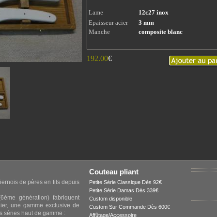
Lame
12c27 inox
Epaisseur acier
3 mm
Manche
composite blanc
192.00
€
Couteau pliant
iernois de pères en fils depuis
Petite Série Classique Dès 92€
Petite Série Damas Dès 339€
6ème génération) fabriquent
Custom disponible
elier, une gamme exclusive de
Custom Sur Commande Dès 600€
s séries haut de gamme :
Affûtage/Accessoire