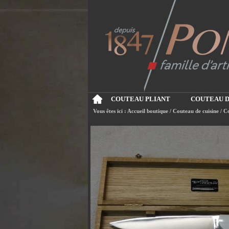
COUTEAU PLIANT
COUTEAU D
Vous êtes ici :
Accueil boutique
/
Couteau de cuisine
/
Co