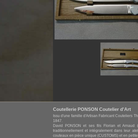
Coutellerie PONSON Coutelier d'Art
Issu d'une famille d'Artisan Fabricant Couteliers Th
1847.
David PONSON et ses fils Florian et Arnaud (
traditionnellement et intégralement dans leur at
couteaux en pièce unique (CUSTOMS) et en petite