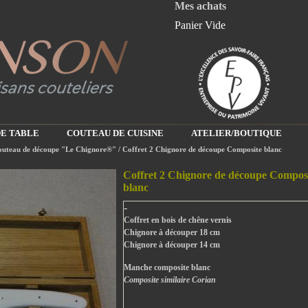
Mes achats
Panier Vide
E TABLE
COUTEAU DE CUISINE
ATELIER/BOUTIQUE
uteau de découpe "Le Chignore®"
/ Coffret 2 Chignore de découpe Composite blanc
Coffret 2 Chignore de découpe Compos
blanc
-
Coffret en bois de chêne vernis
Chignore à découper 18 cm
Chignore à découper 14 cm
Manche composite blanc
Composite similaire Corian