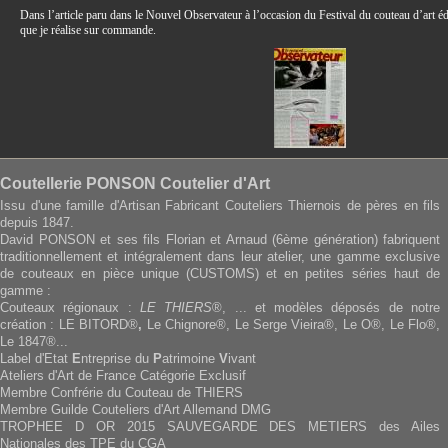
Dans l’article paru dans le Nouvel Observateur à l’occasion du Festival du couteau d’art é
que je réalise sur commande.
Coutellerie PONSON Coutelier d'Art
Issu d'une famille d'Artisan Fabricant Couteliers Thiernois de pères en fils
depuis 1847.
David PONSON et ses fils Florian et Arnaud (6ème génération) fabriquent
traditionnellement et intégralement dans leur atelier, une gamme exclusive
de couteaux en pièce unique (CUSTOMS) et en petites séries haut de
gamme :
Couteaux régionaux :
LE THIERS
®, ... et modèles déposés de notre
création : LE BITORD®
,
Le Chignore®, Le Serge Vieira®, Le O®, Le Flo®,
Le 1847®...
Label d'Etat
E
ntreprise du
P
atrimoine
V
ivant
Ateliers d'Art de France Catégorie Exclusif
Membre Confrérie du Couteau de THIERS
Membre Guilde Couteliers d'Art Allemand DMG
TROPHEE D OR 2015 SAUVEGARDE DES METIERS des Ailes
Nationales des TPE du CGA