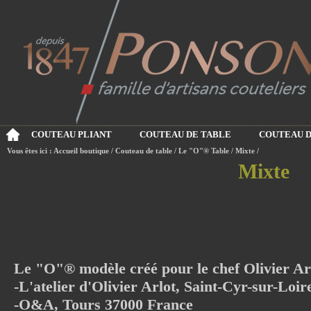
COUTEAU PLIANT
COUTEAU DE TABLE
COUTEAU D
Vous êtes ici :
Accueil boutique
/
Couteau de table
/
Le "O"® Table
/
Mixte
/
Mixte
Le "O"® m
odèle créé pour le chef Olivier Ar
-L'atelier d'Olivier Arlot, Saint-Cyr-sur-Loi
-O&A, Tours 37000 France