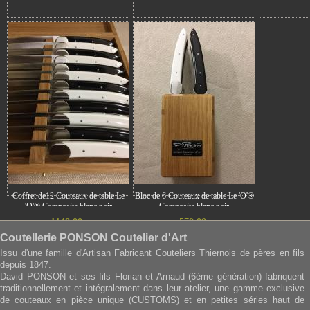
Coffret de12 Couteaux de table Le
Bloc de 6 Couteaux de table Le 'O'®
'O'® Composite blanc noir
Composite blanc noir
1140.00
570.00
€
€
Coutellerie PONSON Coutelier d'Art
Issu d'une famille d'Artisan Fabricant Couteliers Thiernois de pères en fils
depuis 1847.
David PONSON et ses fils Florian et Arnaud (6ème génération) fabriquent
traditionnellement et intégralement dans leur atelier, une gamme exclusive
de couteaux en pièce unique (CUSTOMS) et en petites séries haut de