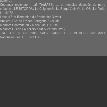
gamme :
Couteaux régionaux :
LE THIERS
®, ... et modèles déposés de notre
création : LE BITORD®
,
Le Chignore®, Le Serge Vieira®, Le O®, Le Flo®,
Le 1847®...
Label d'Etat
E
ntreprise du
P
atrimoine
V
ivant
Ateliers d'Art de France Catégorie Exclusif
Membre Confrérie du Couteau de THIERS
Membre Guilde Couteliers d'Art Allemand DMG
TROPHEE D OR 2015 SAUVEGARDE DES METIERS des Ailes
Nationales des TPE du CGA