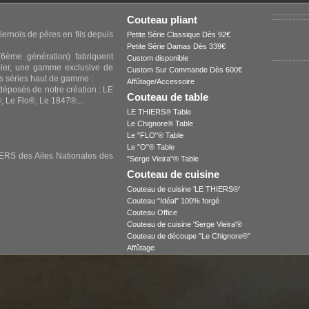
Couteau pliant
iernois de pères en fils depuis
Petite Série Classique Dès 92€
Petite Série Damas Dès 339€
6ème génération) fabriquent
Custom disponible
elier, une gamme exclusive de
Custom Sur Commande Dès 600€
s séries haut de gamme :
Affûtage/Accessoire
 déposés de notre création : LE
Couteau de table
 Le Flo®, Le 1847®...
LE THIERS® Table
Le Chignore® Table
Le "FLO"® Table
Le "O"® Table
 des Ailes Nationales des
"Serge Vieira"® Table
Couteau de cuisine
Couteau de cuisine 'LE THIERS®'
Couteau "Idéal" 100% forgé
Couteau Office
Couteau de cuisine 'Serge Vieira'®
Couteau de découpe "Le Chignore®"
Affûtage