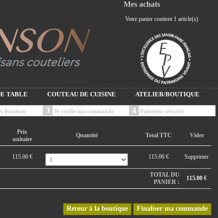
Mes achats
Votre panier contient 1 article(s)
E TABLE
COUTEAU DE CUISINE
ATELIER/BOUTIQUE
3
4
t livraison
Je vérifie ma commande
Paiement sécurisé
Prix
Quantité
Total TTC
Vider
unitaire
115.00 €
115.00 €
Supprimer
TOTAL DU
115.00 €
PANIER :
Retour à la boutique
Finaliser ma commande