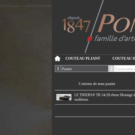
COUTEAU PLIANT
COUTEAU D
1
2
Panier
Facturation e
Contenu de mon panier
LE THIERS® TB 14c28 ebene Montage à
molletons