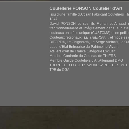
Coutellerie PONSON Coutelier d'Art
Issu d'une famille d'Artisan Fabricant Couteliers Th
1847.
David PONSON et ses fils Florian et Arnaud (
traditionnellement et intégralement dans leur at
couteaux en pièce unique (CUSTOMS) et en petite
Couteaux régionaux :
LE THIERS
®, ... et modèles
BITORD®
,
Le Chignore®, Le Serge Vieira®, Le O®,
Label d'Etat
E
ntreprise du
P
atrimoine
V
ivant
Ateliers d'Art de France Catégorie Exclusif
Membre Confrérie du Couteau de THIERS
Membre Guilde Couteliers d'Art Allemand DMG
TROPHEE D OR 2015 SAUVEGARDE DES METIERS
TPE du CGA