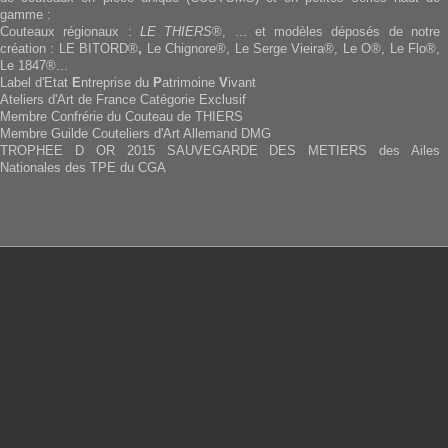
gamme :
Couteaux régionaux :
LE THIERS
®, ... et modèles déposés de notre
création : LE BITORD®
,
Le Chignore®, Le Serge Vieira®, Le O®, Le Flo®,
Le 1847®...
Label d'Etat
E
ntreprise du
P
atrimoine
V
ivant
Ateliers d'Art de France Catégorie Exclusif
Membre Confrérie du Couteau de THIERS
Membre Guilde Couteliers d'Art Allemand DMG
TROPHEE D OR 2015 SAUVEGARDE DES METIERS des Ailes
Nationales des TPE du CGA