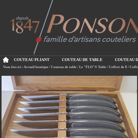
COUTEAU PLIANT
COUTEAU DE TABLE
COUTEAU D
Vous êtes ici :
Accueil boutique
/
Couteau de table
/
Le "FLO"® Table
/
Coffret de 8
/ Coff