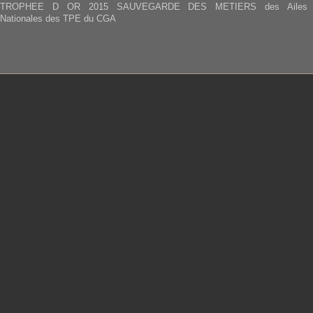
TROPHEE D OR 2015 SAUVEGARDE DES METIERS des Ailes
Nationales des TPE du CGA