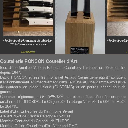
Coffret de12 Couteaux de table Le
Coffret de 12
'O'® Composite blanc noir
1140.00
7
€
Coutellerie PONSON Coutelier d'Art
Bloc de 6 LE THIERS® Forgé
Monobloc Microbillé
Issu d'une famille d'Artisan Fabricant Couteliers Thiernois de pères en fils
depuis 1847.
90.00
€
David PONSON et ses fils Florian et Arnaud (6ème génération) fabriquent
traditionnellement et intégralement dans leur atelier, une gamme exclusive
de couteaux en pièce unique (CUSTOMS) et en petites séries haut de
gamme :
Couteaux régionaux :
LE THIERS
®, ... et modèles déposés de notre
création : LE BITORD®
,
Le Chignore®, Le Serge Vieira®, Le O®, Le Flo®,
Le 1847®...
Label d'Etat
E
ntreprise du
P
atrimoine
V
ivant
Ateliers d'Art de France Catégorie Exclusif
Membre Confrérie du Couteau de THIERS
Membre Guilde Couteliers d'Art Allemand DMG