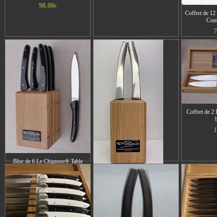
98.00
€
Coffret de 12
Comp
7
Coffret de 2
1
Bloc de 6 Le Chignore® Table
Composite noir
Bloc de 6 LE THIERS® Forgé
360.00
Monobloc Satiné
€
75.00
€