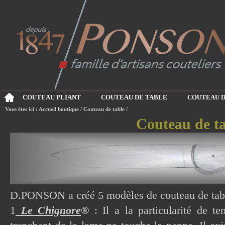
COUTEAU PLIANT
COUTEAU DE TABLE
COUTEAU D
Vous êtes ici :
Accueil boutique
/
Couteau de table
/
Couteau de t
D.PONSON a créé 5 modèles de couteau de tabl
1
Le Chignore
®
: Il a la particularité de te