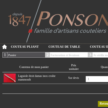
COUTEAU PLIANT
COUTEAU DE TABLE
COUTEAU D
1
2
3
Panier
Facturation et livraison
Je vérifie
Prix
Contenu de mon panier
Quant
unitaire
Laguiole droit damas inox croûte
Sur devis
mammouth
Retou