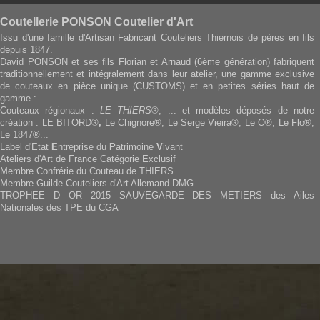
Coutellerie PONSON Coutelier d'Art
Issu d'une famille d'Artisan Fabricant Couteliers Thiernois de pères en fils
depuis 1847.
David PONSON et ses fils Florian et Arnaud (6ème génération) fabriquent
traditionnellement et intégralement dans leur atelier, une gamme exclusive
de couteaux en pièce unique (CUSTOMS) et en petites séries haut de
gamme :
Couteaux régionaux :
LE THIERS
®, ... et modèles déposés de notre
création : LE BITORD®
,
Le Chignore®, Le Serge Vieira®, Le O®, Le Flo®,
Le 1847®...
Label d'Etat
E
ntreprise du
P
atrimoine
V
ivant
Ateliers d'Art de France Catégorie Exclusif
Membre Confrérie du Couteau de THIERS
Membre Guilde Couteliers d'Art Allemand DMG
TROPHEE D OR 2015 SAUVEGARDE DES METIERS des Ailes
Nationales des TPE du CGA