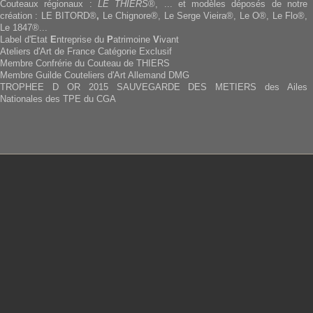
Couteaux régionaux :
LE THIERS
®, ... et modèles déposés de notre
création : LE BITORD®
,
Le Chignore®, Le Serge Vieira®, Le O®, Le Flo®,
Le 1847®...
Label d'Etat
E
ntreprise du
P
atrimoine
V
ivant
Ateliers d'Art de France Catégorie Exclusif
Membre Confrérie du Couteau de THIERS
Membre Guilde Couteliers d'Art Allemand DMG
TROPHEE D OR 2015 SAUVEGARDE DES METIERS des Ailes
Nationales des TPE du CGA