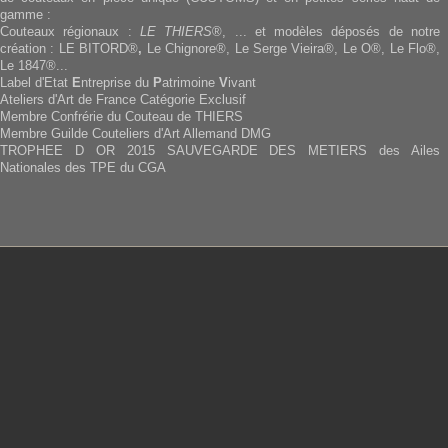
gamme :
Couteaux régionaux :
LE THIERS
®, ... et modèles déposés de notre
création : LE BITORD®
,
Le Chignore®, Le Serge Vieira®, Le O®, Le Flo®,
Le 1847®...
Label d'Etat
E
ntreprise du
P
atrimoine
V
ivant
Ateliers d'Art de France Catégorie Exclusif
Membre Confrérie du Couteau de THIERS
Membre Guilde Couteliers d'Art Allemand DMG
TROPHEE D OR 2015 SAUVEGARDE DES METIERS des Ailes
Nationales des TPE du CGA