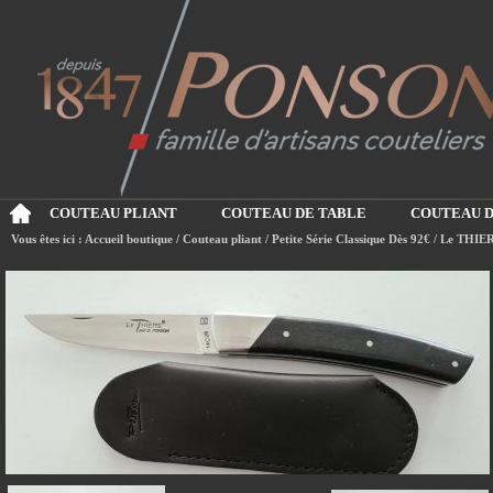
COUTEAU PLIANT
COUTEAU DE TABLE
COUTEAU D
Vous êtes ici :
Accueil boutique
/
Couteau pliant
/
Petite Série Classique Dès 92€
/
Le THIER