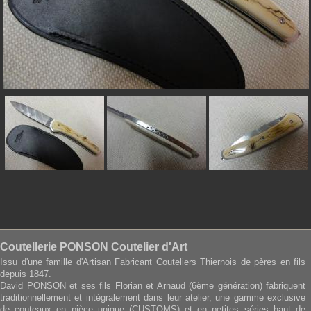
Coutellerie PONSON Coutelier d'Art
Issu d'une famille d'Artisan Fabricant Couteliers Thiernois de pères en fils
depuis 1847.
David PONSON et ses fils Florian et Arnaud (6ème génération) fabriquent
traditionnellement et intégralement dans leur atelier, une gamme exclusive
de couteaux en pièce unique (CUSTOMS) et en petites séries haut de