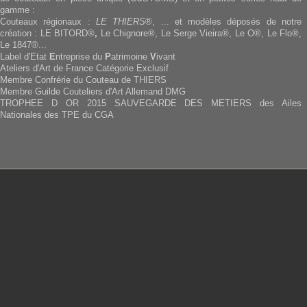
gamme :
Couteaux régionaux :
LE THIERS
®, ... et modèles déposés de notre
création : LE BITORD®
,
Le Chignore®, Le Serge Vieira®, Le O®, Le Flo®,
Le 1847®...
Label d'Etat
E
ntreprise du
P
atrimoine
V
ivant
Ateliers d'Art de France Catégorie Exclusif
Membre Confrérie du Couteau de THIERS
Membre Guilde Couteliers d'Art Allemand DMG
TROPHEE D OR 2015 SAUVEGARDE DES METIERS des Ailes
Nationales des TPE du CGA