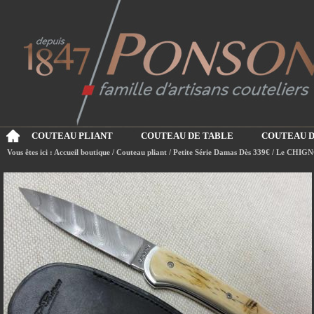
COUTEAU PLIANT
COUTEAU DE TABLE
COUTEAU D
Vous êtes ici :
Accueil boutique
/
Couteau pliant
/
Petite Série Damas Dès 339€
/
Le CHIGN