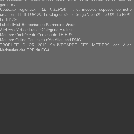
gamme :
Couteaux régionaux :
LE THIERS
®, ... et modèles déposés de notre
création : LE BITORD®
,
Le Chignore®, Le Serge Vieira®, Le O®, Le Flo®,
Le 1847®...
Label d'Etat
E
ntreprise du
P
atrimoine
V
ivant
Ateliers d'Art de France Catégorie Exclusif
Membre Confrérie du Couteau de THIERS
Membre Guilde Couteliers d'Art Allemand DMG
TROPHEE D OR 2015 SAUVEGARDE DES METIERS des Ailes
Nationales des TPE du CGA