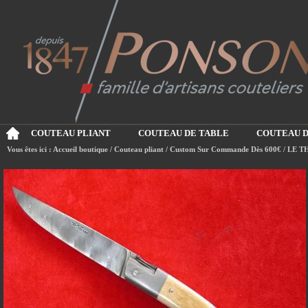
COUTEAU PLIANT
COUTEAU DE TABLE
COUTEAU D
Vous êtes ici :
Accueil boutique
/
Couteau pliant
/
Custom Sur Commande Dès 600€
/
LE T