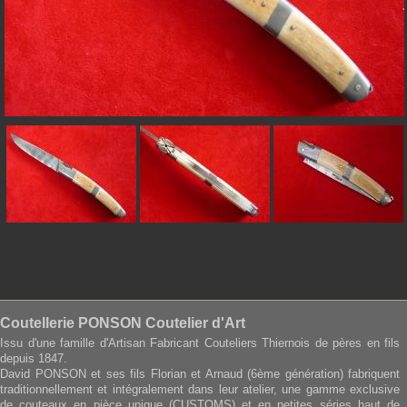
Coutellerie PONSON Coutelier d'Art
Issu d'une famille d'Artisan Fabricant Couteliers Thiernois de pères en fils
depuis 1847.
David PONSON et ses fils Florian et Arnaud (6ème génération) fabriquent
traditionnellement et intégralement dans leur atelier, une gamme exclusive
de couteaux en pièce unique (CUSTOMS) et en petites séries haut de