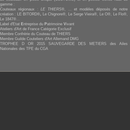
gamme :
Couteaux régionaux :
LE THIERS
®, ... et modèles déposés de notre
création : LE BITORD®
,
Le Chignore®, Le Serge Vieira®, Le O®, Le Flo®,
Le 1847®...
Label d'Etat
E
ntreprise du
P
atrimoine
V
ivant
Ateliers d'Art de France Catégorie Exclusif
Membre Confrérie du Couteau de THIERS
Membre Guilde Couteliers d'Art Allemand DMG
TROPHEE D OR 2015 SAUVEGARDE DES METIERS des Ailes
Nationales des TPE du CGA